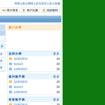
帮助
|
新云网络
|
设为首页
|
加入收藏
用户登录
用户注册
找回密码
热门分享
更多
总积分榜
更多
多
Q1852810
20
多
tools21
20
多
a1852810
20
提问能手榜
更多
Q1852810
20
tools21
20
a1852810
20
回答能手榜
更多
Q1852810
20