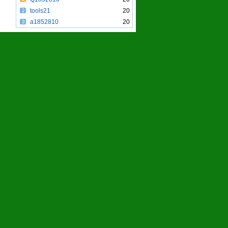
tools21
20
a1852810
20