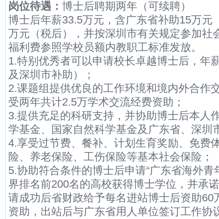
岗位待遇：
博士后聘期两年（可续聘）
博士后年薪33.5万元，含广东省补助15万
万元（税后），并按深圳市有关规定参加社
福利费参照学校员额内教职工标准发放。
1.特别优秀者可以申请校长卓越博士后，年薪
及深圳市补助）；
2.课题组提供优良的工作环境和境内外合作
受两年共计2.5万学术交流经费资助；
3.提供充足的科研支持，并协助博士后本人
学基金、国家自然科学基金及广东省、深圳
4.享受过节费、餐补、计划生育奖励、免费
险、养老保险、工伤保险等基本社会保险；
5.协助符合条件的博士后申请“广东省海外青
界排名前200名的高校获得博士学位，并承
请成功后省财政给予每名进站博士后资助60
资助，出站后与广东省用人单位签订工作协