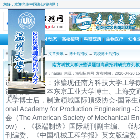
您好，欢迎光临中国海归招聘网！
首 页
人才动态
高校招聘
科研院所
生物医疗
知名
|
|
|
|
|
当前位置：
海归招聘网
→
文章资讯
→
博士后招收
→
高校博士后招收
南方科技大学张璧课题组高薪招聘研究序列教
作者：haigui 来源：海归招聘网 发布时间：2020-04-20 15:
课题组负责人：张璧现任南方科技大学工学
讲席教授；日本东京工业大学博士、上海交
[关闭]
大学博士后，制造领域国际顶级协会-国际生产工程科
onal Academy for Production Engine
会（The American Society of Mechanical
ow），《极端制造》国际期刊副主编、《纳
刊编委、《中国机械工程学报》英文版编委