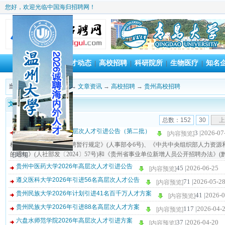
您好，欢迎光临中国海归招聘网！
首 页
人才动态
高校招聘
科研院所
生物医疗
知名
|
|
|
|
|
当前位置：
海归招聘网
→
文章资讯
→
高校招聘
→
贵州高校招聘
文章标题
总数：152
30
上
贵阳学院2026年度高层次人才引进公告（第二批）
3 |
2026-07
[内容预览]
根据《事业单位公开招聘暂行规定》(人事部令6号)、《中共中央组织部人力资
的通知》(人社部发〔2024〕57号)和《贵州省事业单位新增人员公开招聘办法》(黔人发
[关闭]
贵州中医药大学2026年高层次人才引进公告
45 |
2026-06-25
[内容预览]
遵义医科大学2026年引进56名高层次人才公告
71 |
2026-05-2
[内容预览]
贵州民族大学2026年计划引进41名百千万人才方案
41 |
2026-0
[内容预览]
贵州民族大学2026年引进88名高层次人才方案
117 |
2026-04-
[内容预览]
六盘水师范学院2026年高层次人才引进方案
37 |
2026-04-20
[内容预览]