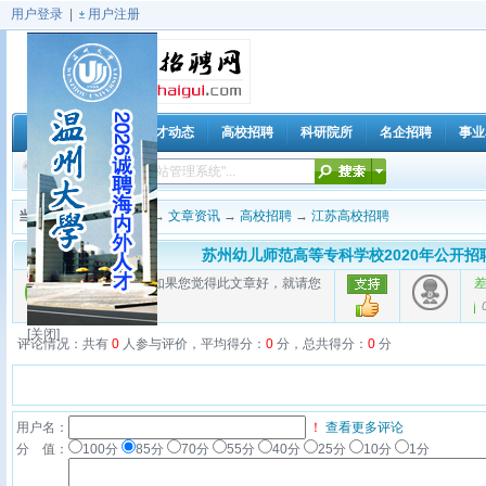
用户登录
|
用户注册
海归人才动态
高校招聘
科研院所
名企招聘
事业
首 页
当前位置：
海归招聘网
→
文章资讯
→
高校招聘
→
江苏高校招聘
苏州幼儿师范高等专科学校2020年公开
好的评价
如果您觉得此文章好，就请您
0%
(
0
)
[关闭]
评论情况：共有
0
人参与评价，平均得分：
0
分，总共得分：
0
分
用户名：
！
查看更多评论
分 值：
100分
85分
70分
55分
40分
25分
10分
1分