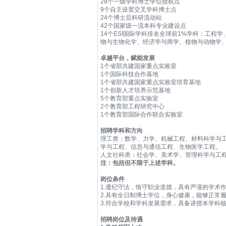
28个一级学科博士学位授权点
9个自主设置交叉学科博士点
24个博士后科研流动站
42个国家级一流本科专业建设点
14个ESI国际学科排名全球前1%学科：工
物与生物化学、经济学与商学、植物与动物学
卓越平台，赋能发展
1个省部共建国家重点实验室
1个国际科技合作基地
1个省部共建国家重点实验室培育基地
1个创新人才培养示范基地
5个教育部重点实验室
2个教育部工程研究中心
1个教育部国际合作联合实验室
招聘学科和方向
理工类：数学、力学、机械工程、材料科学与
学与工程、信息与通信工程、生物医学工程。
人文社科类：社会学、美术学、管理科学与工
注：包括但不限于上述学科。
岗位条件
1.遵纪守法，恪守职业道德，具有严谨的学术
2.具有全日制博士学位，身心健康，能够正常
3.符合学校和学科发展需求，具备讲授本学科
招聘岗位及待遇