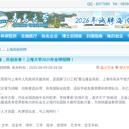
QQ：8377085 Tel：08
科研院所
生物医疗
知名企业
博士后招收
归国指南
海归创业
|
|
|
|
|
|
|
聘
→
上海高校招聘
海，共创未来！上海大学2025年全球招聘！
聘网 发布时间：2025-06-09 09:29:38
减小字体
增大
育部与上海市人民政府共建高校，是国家“211工程”重点建设高校、上海市高水平地
层次更为清晰、结构更趋合理、具有国际化程度、适应学校发展需要的师资队伍，并已
队。
条件方面，均在全国高校中名列前茅。学校秉承“自强不息，道济天下”的校训，正奋
快建成具有世界影响力的社会主义现代化国际大都市贡献力量，为加快建设教育强国、
平人才加盟，向梦想出发，与上海同行！
、文学、历史学、理学、工学、医学、管理学、艺术学、交叉学科。