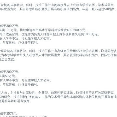
研发机构从事教学、科研、技术工作并有副教授及以上或相当学术资历，学术成果突
科发展方向，具有带领和组织团队开展有组织科研的能力。年龄一般不超过50周岁
低于300万元。
类100万元。协助申请本市高水平学科建设经费400-600万元。
给予政策倾斜。优先作为负责人推荐申报上海市创新团队经费1000万元。
子女入学等事宜，可租住学校人才公寓。
、年度体检、疗休养等福利。
业研发机构从事教学、科研、技术工作并有高级岗位经历或相当学术资历，取得同行认
成为本领域学术带头人或领军人才的发展潜力，具备较强的科研组织能力、团队协作精
可适当放宽。
低于200万元。
科类50万元。
子女入学等事宜，可租住学校人才公寓。
、年度体检、疗休养等福利。
展方向，主持参与过基础性、创新型、前瞻性研究课题，取得过同行认可的基础研究、
基础研究、技术创新任务的能力，作为学术骨干能与本领域海内外相关机构开展富有成
优秀的年龄可适当放宽。
低于35万元。