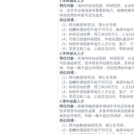
1.
学科领军人才
聘任对象：
海内外知名院校、科研院所、企业
出，在本专业领域具有重要影响力。能够把握学
特别优秀的年龄可适当放宽。
岗位待遇：
（1）聘为教授/研究员、博士生导师。
（2）薪酬待遇按照不低于70万元，购房补贴不
（3）科研启动经费：理工科200万元，人文社科
（4）可独立组建科研团队，学校在团队建设中
（5）协助申请国家和地方人才计划、落户、
（6）享受五险三金、公派交流访问、带薪休假
2.
学科拔尖人才
聘任对象：
在海内外知名院校、科研院所、企
可的基础研究、技术研发等创新性成果。具有
神。年龄一般不超过45周岁，特别优秀的年龄
岗位待遇：
（1）聘为教授/研究员、博士生导师。
（2）薪酬待遇按照不低于50万元，购房补贴不
（3）科研启动经费：理工科100万元，人文社
（4）协助申请国家和地方人才认定、落户、
（5）享受五险三金、公派交流访问、带薪休假
3.
青年创新人才
聘任对象：
能够准确把握本领域学术动态和发
技术研发等创新性成果。具备争取和承担国家
效的合作研究。年龄一般不超过35周岁，特别
岗位待遇：
（1）聘为副教授/副研究员、硕士生导师。
（2）薪酬待遇按照不低于35万元，购房补贴不