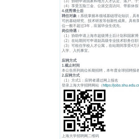
（3）协助申请国家和地方人才认定、落户、子
（4）享受五险三金、公派交流访问、带薪休假
4.
优秀博士后
聘任对象：
系统掌握本领域基础理论知识，具
可的基础研究、技术研发等创新性成果。具有良
位一般不超过3年，应届毕业生优先。
岗位待遇：
（1）协助申请上海市超级博士后计划和国家博士
（2）在站期间可申请副高级专业技术职务任
（3）可租住学校人才公寓，在站期间享受4万
入学、入托事宜。
应聘方式
1.
截止时间
本公告所列岗位长期招聘，本年度全球招聘报名截
2.
应聘方式
（1）方式1：应聘者通过网上报名
登录上海大学招聘网站（
https://jobs.shu.edu.c
上海大学招聘网二维码