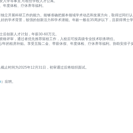
女入学等事宜,可租住学校人才公寓。
、年度体检、疗休养等福利。
有独立开展科研工作的能力。能够准确把握本领域学术动态和发展方向，取得过同行认
好的学术背景，较强的创新活力和学术潜能。年龄一般在35周岁以下，且获得博士
后创新人才计划，年薪30-60万元。
职资格评审，通过者优先推荐留校工作，入校后可按高级专业技术职务聘任。
元/年的租房补贴。享受五险二金、带薪休假、年度体检、疗休养等福利。协助安排子
止时间为2025年12月31日，初审通过后将组织面试。
n
）应聘。