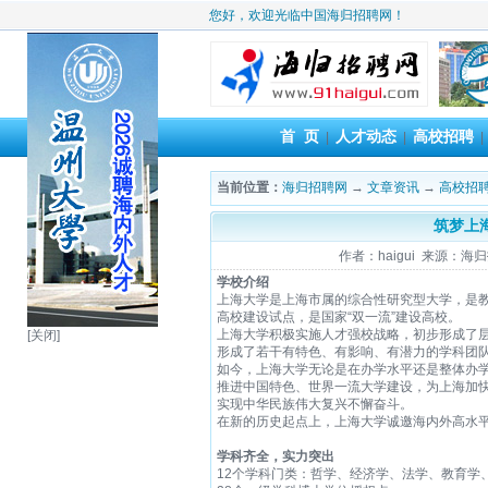
您好，欢迎光临中国海归招聘网！
首 页
人才动态
高校招聘
|
|
当前位置：
海归招聘网
→
文章资讯
→
高校招
筑梦上
作者：haigui 来源：海归招
学校介绍
上海大学是上海市属的综合性研究型大学，是教
高校建设试点，是国家“双一流”建设高校。
上海大学积极实施人才强校战略，初步形成了
[关闭]
形成了若干有特色、有影响、有潜力的学科团
如今，上海大学无论是在办学水平还是整体办学
推进中国特色、世界一流大学建设，为上海加
实现中华民族伟大复兴不懈奋斗。
在新的历史起点上，上海大学诚邀海内外高水
学科齐全，实力突出
12个学科门类：哲学、经济学、法学、教育学