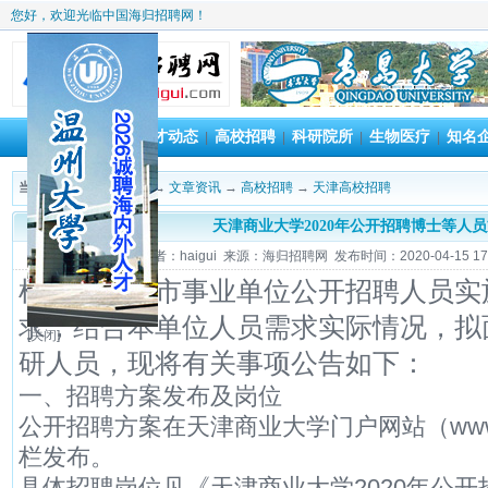
您好，欢迎光临中国海归招聘网！
首 页
人才动态
高校招聘
科研院所
生物医疗
知名
|
|
|
|
|
当前位置：
海归招聘网
→
文章资讯
→
高校招聘
→
天津高校招聘
天津商业大学2020年公开招聘博士等人
作者：haigui 来源：海归招聘网 发布时间：2020-04-15 17:
根据《天津市事业单位公开招聘人员实
求，结合本单位人员需求实际情况，拟
[关闭]
研人员，现将有关事项公告如下：
一、招聘方案发布及岗位
公开招聘方案在天津商业大学门户网站（www.tjc
栏发布。
具体招聘岗位见《天津商业大学2020年公