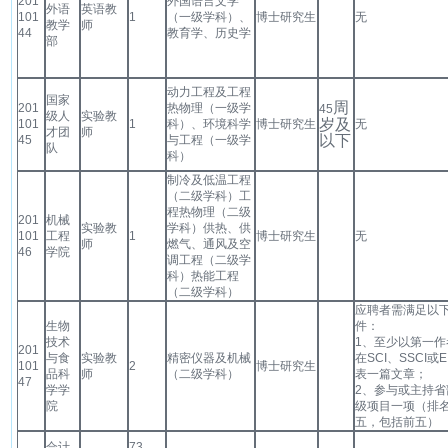
201
外国语言文学
外语
英语教
101
1
（一级学科）、
博士研究生
无
教学
师
44
教育学、历史学
部
动力工程及工程
国家
周
201
热物理（一级学
45
级人
实验教
岁及
101
1
科）、环境科学
博士研究生
无
才团
师
以下
45
与工程（一级学
队
科）
制冷及低温工程
（二级学科）工
程热物理（二级
201
机械
实验教
学科）供热、供
101
工程
1
博士研究生
无
师
燃气、通风及空
46
学院
调工程（二级学
科）热能工程
（二级学科）
应聘者需满足以
生物
件：
技术
1、至少以第一作
201
与食
实验教
精密仪器及机械
在SCI、SSCI或E
101
2
博士研究生
品科
师
（二级学科）
表一篇文章；
47
学学
2、参与或主持省
院
级项目一项（排
五，包括前五）
合计
73