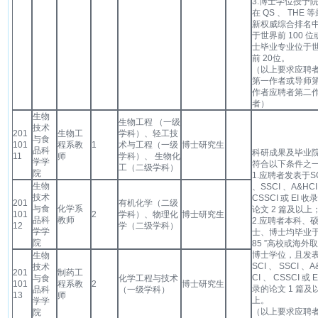
3.博士学位授予
在 QS 、 THE 
新权威综合排名
于世界前 100 位
士毕业专业位于
前 20位。
（以上要求应聘
第一作者或导师
作者应聘者第二
者）
生物
生物工程 （一级
技术
201
生物工
学科）、轻工技
与食
101
程系教
1
术与工程（一级
博士研究生
品科
科研成果及毕业
11
师
学科）、 生物化
学学
符合以下条件之
工（二级学科）
院
1.应聘者发表于SC
生物
、SSCI 、A&HCI
技术
CSSCI 或 EI 收
201
有机化学（二级
与食
化学系
论文 2 篇及以上
101
2
学科）、物理化
博士研究生
品科
教师
2.应聘者本科、
12
学（二级学科）
学学
士、博士均毕业于
院
85 ”高校或海外
博士学位，且发
生物
SCI 、 SSCI 、A
技术
201
制药工
CI 、 CSSCI 或 E
与食
化学工程与技术
101
程系教
2
博士研究生
录的论文 1 篇及
品科
（一级学科）
13
师
上。
学学
（以上要求应聘
院