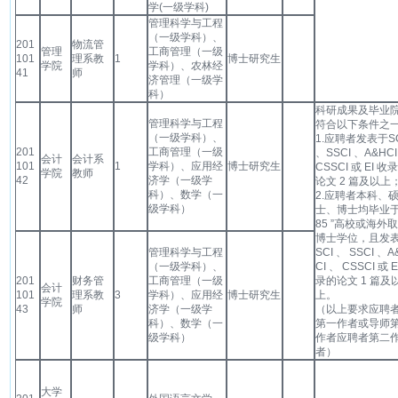
学(一级学科)
管理科学与工程
（一级学科）、
201
物流管
管理
工商管理（一级
101
理系教
1
博士研究生
学院
学科）、农林经
41
师
济管理（一级学
科）
科研成果及毕业
管理科学与工程
符合以下条件之
（一级学科）、
1.应聘者发表于SC
201
工商管理（一级
、SSCI 、A&HCI
会计
会计系
101
1
学科）、应用经
博士研究生
CSSCI 或 EI 收
学院
教师
42
济学（一级学
论文 2 篇及以上
科）、数学（一
2.应聘者本科、
级学科）
士、博士均毕业于
85 ”高校或海外
博士学位，且发
管理科学与工程
SCI 、 SSCI 、A
（一级学科）、
CI 、 CSSCI 或 E
201
财务管
工商管理（一级
录的论文 1 篇及
会计
101
理系教
3
学科）、应用经
博士研究生
上。
学院
43
师
济学（一级学
（以上要求应聘
科）、数学（一
第一作者或导师
级学科）
作者应聘者第二
者）
大学