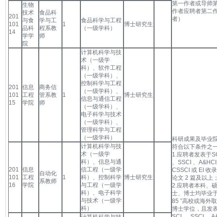
第一作者或导师
生物
作者应聘者第二
技术
食品科
201
者）
与食
学与工
食品科学与工程
101
1
博士研究生
品科
程系教
（一级学科）
14
学学
师
院
计算机科学与技
术（一级学
科）、软件工程
（一级学科）、
控制科学与工程
201
信息
商务信
（一级学科）、
101
工程
管系教
1
博士研究生
信息与通信工程
15
学院
师
（一级学科）、
电子科学与技术
（一级学科）、
管理科学与工程
（一级学科）
科研成果及毕业
计算机科学与技
符合以下条件之
术（一级学
1.应聘者发表于SC
科）、信息与通
、SSCI 、A&HCI
201
信息
信工程（一级学
CSSCI 或 EI 收
自动化
101
工程
1
科）、控制科学
博士研究生
论文 2 篇及以上
系教师
16
学院
与工程（一级学
2.应聘者本科、
科）、电子科学
士、博士均毕业于
与技术（一级学
85 ”高校或海外
科）
博士学位，且发
SCI 、 SSCI 、A