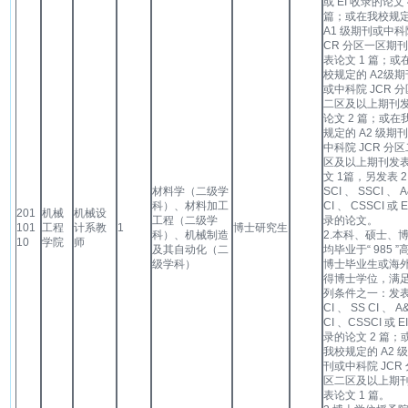
或 EI 收录的论文 
篇；或在我校规
A1 级期刊或中科院
CR 分区一区期
表论文 1 篇；或
校规定的 A2级期
或中科院 JCR 分
二区及以上期刊
论文 2 篇；或在
规定的 A2 级期
中科院 JCR 分区
区及以上期刊发
文 1篇，另发表 2
材料学（二级学
SCI 、 SSCI 、 
科）、材料加工
CI 、 CSSCI 或 E
201
机械
机械设
工程（二级学
录的论文。
101
工程
计系教
1
博士研究生
科）、机械制造
2.本科、硕士、
10
学院
师
及其自动化（二
均毕业于“ 985 ”
级学科）
博士毕业生或海
得博士学位，满
列条件之一：发表
CI 、 SS CI 、 A
CI 、CSSCI 或 E
录的论文 2 篇；
我校规定的 A2 
刊或中科院 JCR 
区二区及以上期
表论文 1 篇。