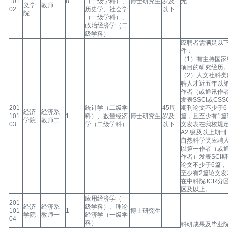
101
8
（一级学科）、
博士研究生
岁及
无
义学
教师
02
历史学、社会学
以下
院
（一级学科）、
政治经济学（二
级学科）
应聘者需满足以
件：
（1）有主持国家
项目的研究经历
（2）人文社科类
聘人才近五年以
作者（或通讯作
发表SSCI或CSSC
201
统计学（二级学
45周
期刊论文不少于6
经济
经济系
101
1
科）、数量经济
博士研究生
岁及
篇，且至少有1篇
学院
教师二
03
学（二级学科）
以下
文发表在我校规
A2 级及以上期刊
自然科学类应聘
以第一作者（或
作者）发表SCI
论文不少于6篇，
至少有2篇论文发
在中科院JCR分
区及以上。
应用经济学（一
201
经济
经济系
级学科）、理论
101
1
博士研究生
学院
教师一
经济学（一级学
04
科）
科研成果及毕业