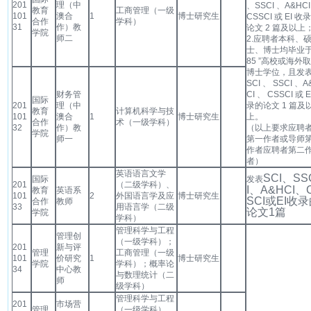
201
理（中
、SSCI 、A&HCI
教育
工商管理（一级
101
澳合
1
博士研究生
CSSCI 或 EI 收
合作
学科）
31
作）教
论文 2 篇及以上
学院
师二
2.应聘者本科、
士、博士均毕业于
85 ”高校或海外
博士学位，且发
SCI 、 SSCI 、A
财务管
CI 、 CSSCI 或 E
国际
201
理（中
录的论文 1 篇及
教育
计算机科学与技
101
澳合
1
博士研究生
上。
合作
术（一级学科）
32
作）教
（以上要求应聘
学院
师一
第一作者或导师
作者应聘者第二
者）
英语语言文学
SCI
、
SS
国际
发表
201
（二级学科）、
I
、
A&HCI
、
教育
英语系
101
2
外国语言学及应
博士研究生
SCI
或
EI
收录
合作
教师
33
用语言学（二级
论文
1
篇
学院
学科）
管理科学与工程
管理创
（一级学科）；
201
新与评
管理
工商管理（一级
101
价研究
1
博士研究生
学院
学科）；概率论
34
中心教
与数理统计（二
师
级学科）
管理科学与工程
201
市场营
管理
（一级学科）、