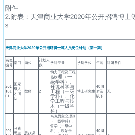
附件
2.附表：天津商业大学2020年公开招聘博士
s
天津商业大学2020年公开招聘博士等人员岗位计划（第一期）
岗位
计划人
部门
岗位
学科专业
学历学位
年龄
科研条件
编号
数
动力工程及工程
理
（一
热物
级学科）、
国家
环境科学与
201
40周
级人
工程（一级
101
教师
2
博士研究生
岁及
无
才团
学科）、化
01
以下
队
学工程与技
术（一级学
科）
马克思主义理论
（一级学科）、
哲学（一级学
马克
201
科）、政治学
40周
思主
思政课