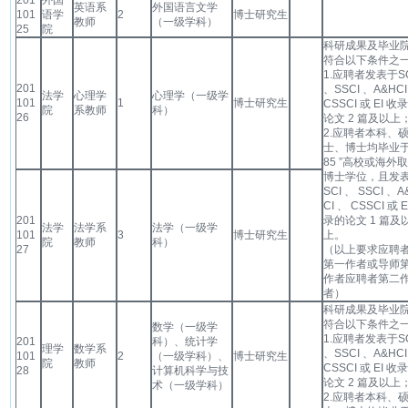
201
外国
英语系
外国语言文学
101
语学
2
博士研究生
教师
（一级学科）
25
院
科研成果及毕业
符合以下条件之
1.应聘者发表于SC
201
、SSCI 、A&HCI
法学
心理学
心理学（一级学
101
1
博士研究生
CSSCI 或 EI 收
院
系教师
科）
26
论文 2 篇及以上
2.应聘者本科、
士、博士均毕业于
85 ”高校或海外
博士学位，且发
SCI 、 SSCI 、A
CI 、 CSSCI 或 E
201
录的论文 1 篇及
法学
法学系
法学（一级学
101
3
博士研究生
上。
院
教师
科）
27
（以上要求应聘
第一作者或导师
作者应聘者第二
者）
科研成果及毕业
符合以下条件之
数学（一级学
1.应聘者发表于SC
201
科）、统计学
理学
数学系
、SSCI 、A&HCI
101
2
（一级学科）、
博士研究生
院
教师
CSSCI 或 EI 收
28
计算机科学与技
论文 2 篇及以上
术（一级学科）
2.应聘者本科、