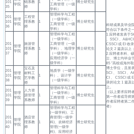
101
销系教
1
博士研究生
学院
工商管理（一级
35
师
学科）
管理科学与工程
201
工程管
管理
（一级学科）、
101
理系教
1
博士研究生
学院
工商管理（一级
科研成果及毕业
36
师
学科）
符合以下条件之
管理科学与工程
1.应聘者发表于SC
（一级学科）、
、SSCI 、A&HCI
201
旅游管
工商管理（一级
CSSCI 或 EI 收
管理
101
理系教
1
学科）、地理学
博士研究生
论文 2 篇及以上
学院
37
师
（一级学科）、
2.应聘者本科、
应用经济学（一
士、博士均毕业于
级学科）
85 ”高校或海外
博士学位，且发
宝石及
201
地质学（一级学
SCI 、 SSCI 、A
管理
材料工
101
1
科）、设计学
博士研究生
CI 、 CSSCI 或 E
学院
艺学教
38
（一级学科）
录的论文 1 篇及
师
上。
管理科学与工程
201
人力资
（以上要求应聘
管理
（一级学科）、
101
源管理
1
博士研究生
第一作者或导师
学院
工商管理（一级
39
系教师
作者应聘者第二
学科）
者）
管理科学与工程
(一级学科)、工
201
酒店管
商管理(一级学
管理
101
理系教
1
科)、农林经济
博士研究生
学院
40
师
管理(一级学
科)、应用经济