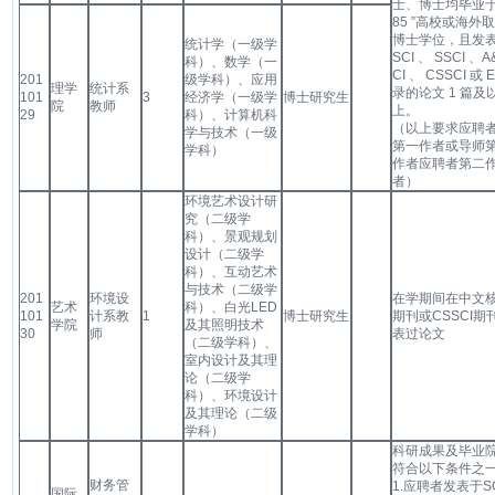
士、博士均毕业于
85 ”高校或海外
博士学位，且发
统计学（一级学
SCI 、 SSCI 、A
科）、数学（一
CI 、 CSSCI 或 E
201
级学科）、应用
理学
统计系
录的论文 1 篇及
101
3
经济学（一级学
博士研究生
院
教师
上。
29
科）、计算机科
（以上要求应聘
学与技术（一级
第一作者或导师
学科）
作者应聘者第二
者）
环境艺术设计研
究（二级学
科）、景观规划
设计（二级学
科）、互动艺术
与技术（二级学
201
环境设
在学期间在中文
艺术
科）、白光LED
101
计系教
1
博士研究生
期刊或CSSCI期
学院
及其照明技术
30
师
表过论文
（二级学科）、
室内设计及其理
论（二级学
科）、环境设计
及其理论（二级
学科）
科研成果及毕业
符合以下条件之
财务管
1.应聘者发表于SC
国际