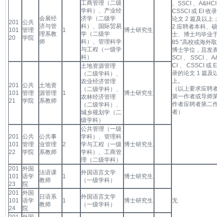
工商管理（二级
、SSCI 、A&HCI
学科）、产业经
CSSCI 或 EI 收
会展经
济学（二级学
论文 2 篇及以上
201
公共
济与管
科）、国际贸易
2.应聘者本科、
101
管理
1
博士研究生
理系教
学（二级学
士、博士均毕业于
20
学院
师
科）、管理科学
85 ”高校或海外
与工程（一级学
博士学位，且发
科）
SCI 、 SSCI 、A
CI 、 CSSCI 或 E
土地资源管理
录的论文 1 篇及
（二级学科）、
上。
农业经济管理
201
公共
土地资
（以上要求应聘
（二级学科）、
101
管理
源管理
1
博士研究生
第一作者或导师
农林经济管理
21
学院
系教师
作者应聘者第二
（二级学科）、
者）
城乡规划学（二
级学科）
公共管理（一级
201
公共
公共事
学科）、管理科
101
管理
业管理
2
学与工程（一级
博士研究生
22
学院
系教师
学科）、工商管
理（二级学科）
201
外国
法语课
外国语言文学
101
语学
1
博士研究生
教师
（一级学科）
23
院
201
外国
日语系
外国语言文学
101
语学
1
博士研究生
无
教师
（一级学科）
24
院