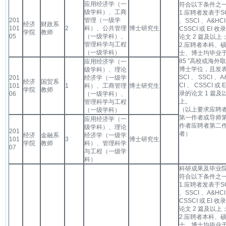
应用经济学（一
符合以下条件之
级学科）、工商
1.应聘者发表于SC
201
管理（一级学
、SSCI 、A&HCI
经济
财政系
101
2
科）、公共管理
博士研究生
CSSCI 或 EI 收
学院
教师
05
（一级学科）、
论文 2 篇及以上
管理科学与工程
2.应聘者本科、
（一级学科）
士、博士均毕业于
85 ”高校或海外
应用经济学（一
博士学位，且发
级学科）、理论
SCI 、 SSCI 、A
201
经济学（一级学
经济
国贸系
CI 、 CSSCI 或 E
101
1
科）、工商管理
博士研究生
学院
教师
录的论文 1 篇及
06
（一级学科）、
上。
管理科学与工程
（以上要求应聘
（一级学科）
第一作者或导师
应用经济学（一
作者应聘者第二
级学科）、理论
201
者）
经济
金融系
经济学（一级学
101
3
博士研究生
学院
教师
科）、管理科学
07
与工程（一级学
科）
科研成果及毕业
符合以下条件之
1.应聘者发表于SC
、SSCI 、A&HCI
CSSCI 或 EI 收
论文 2 篇及以上
2.应聘者本科、
士、博士均毕业于