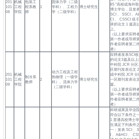
201
机械
包装工
固体力学（二级
85 ”高校或海外
101
工程
程系教
1
学科）、工程力
博士研究生
博士学位，且发
08
学院
师
学（二级学科）
SCI 、 SSCI 、A
CI 、 CSSCI 或 E
录的论文 1 篇及
上。
（以上要求应聘
第一作者或导师
作者应聘者第二
者）
应聘者发表SCI
的论文3篇及以上
中科院 JCR 分区
区期刊发表论文 2
动力工程及工程
201
机械
或中科院 JCR 分
制冷系
热物理（一级学
101
工程
2
博士研究生
一区期刊发表论文
教师
科）、流体力学
09
学院
篇。
（二级学科）
（以上要求应聘
第一作者或导师
作者应聘者第二
者）
科研成果及毕业
符合以下条件之
1.普通高校博士
生满足下列条件
一：发表 SCI 、
I 、A&HCI 、 CS