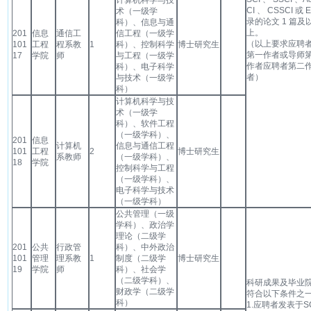
计算机科学与技
CI 、 CSSCI 或 E
术（一级学
录的论文 1 篇及
科）、信息与通
上。
201
信息
通信工
信工程（一级学
（以上要求应聘
101
工程
程系教
1
科）、控制科学
博士研究生
第一作者或导师
17
学院
师
与工程（一级学
作者应聘者第二
科）、电子科学
者）
与技术（一级学
科）
计算机科学与技
术（一级学
科）、软件工程
（一级学科）、
201
信息
计算机
信息与通信工程
101
工程
2
博士研究生
系教师
（一级学科）、
18
学院
控制科学与工程
（一级学科）、
电子科学与技术
（一级学科）
公共管理（一级
学科）、政治学
理论（二级学
201
公共
行政管
科）、中外政治
101
管理
理系教
1
制度（二级学
博士研究生
19
学院
师
科）、社会学
（二级学科）、
科研成果及毕业
财政学（二级学
符合以下条件之
科）
1.应聘者发表于SC