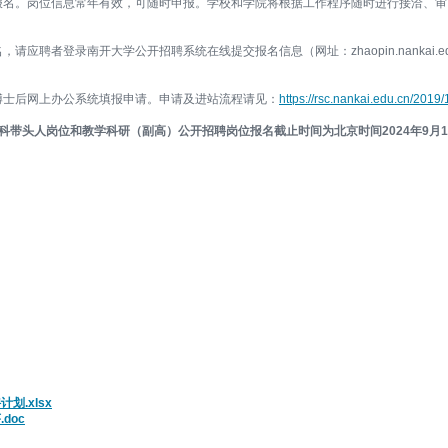
报名。岗位信息常年有效，可随时申报。学校和学院将根据工作程序随时进行接洽、审
应聘者登录南开大学公开招聘系统在线提交报名信息（网址：zhaopin.nankai.e
博士后网上办公系统填报申请。申请及进站流程请见：
https://rsc.nankai.edu.cn/2019/
科带头人岗位和教学科研（副高）公开招聘岗位报名截止时间为北京时间2024年9月1
划.xlsx
doc
。