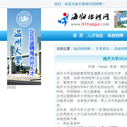
您好，欢迎光临中国海归招聘网！
首 页
人才动态
高校招聘
|
|
当前位置：
海归招聘网
→
文章资讯
→
高校招
南开大学20
作者：haigui 来源：海归招
南开大学是国家教育部直属重点综合性大学，是
业、创新、乐群”的传统和“文以治国、理以强
才，繁荣学术，强国兴邦，传承文明，努力建
南开大学是国内学科门类齐全的综合性、研究
[关闭]
特色。学校拥有一支公能兼备、业务精湛、奋发
总书记视察南开大学指出“南开是出大师的地方
治素质过硬、业务能力精湛、育人水平高超的
怠。
近年来，南开大学入选“双一流”建设高校名单
以优秀青年人才引进与培养为支撑的南开特色
高地贡献力量。
一、岗位及条件