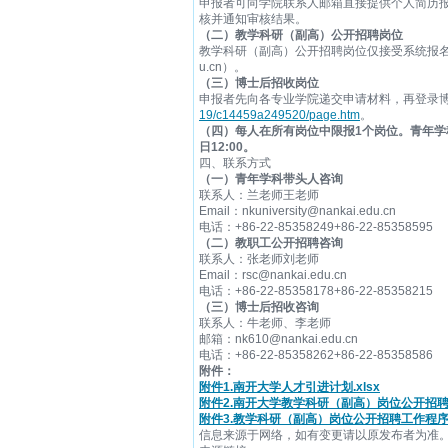
申报者可向学院联系人邮箱直接提供个人简历
核并通知审核结果。
（二）教学科研（副高）公开招聘岗位
教学科研（副高）公开招聘岗位仅接受系统报名，请
u.cn）。
（三）博士后招收岗位
申报者先向各专业学院递交申请材料，再登录
19/c14459a249520/page.htm
。
（四）每人在所有岗位中限报1个岗位。青年学
日12:00。
四、联系方式
（一）青年学科带头人咨询
联系人：兰老师王老师
Email：nkuniversity@nankai.edu.cn
电话：+86-22-85358249+86-22-85358595
（二）教职工公开招聘咨询
联系人：张老师刘老师
Email：rsc@nankai.edu.cn
电话：+86-22-85358178+86-22-85358215
（三）博士后招收咨询
联系人：牛老师、李老师
邮箱：nk610@nankai.edu.cn
电话：+86-22-85358262+86-22-85358586
附件：
附件1.南开大学人才引进计划.xlsx
附件2.南开大学教学科研（副高）岗位公开招聘计
附件3.教学科研（副高）岗位公开招聘工作程序.
信息来源于网络，如有变更请以原发布者为准