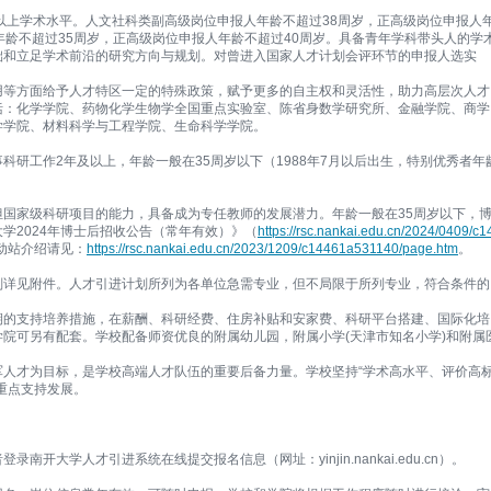
以上学术水平。人文社科类副高级岗位申报人年龄不超过38周岁，正高级岗位申报人
年龄不超过35周岁，正高级岗位申报人年龄不超过40周岁。具备青年学科带头人的学
础和立足学术前沿的研究方向与规划。对曾进入国家人才计划会评环节的申报人选实
用等方面给予人才特区一定的特殊政策，赋予更多的自主权和灵活性，助力高层次人才
括：化学学院、药物化学生物学全国重点实验室、陈省身数学研究所、金融学院、商学
学学院、材料科学与工程学院、生命科学学院。
科研工作2年及以上，年龄一般在35周岁以下（1988年7月以后出生，特别优秀者年
国家级科研项目的能力，具备成为专任教师的发展潜力。年龄一般在35周岁以下，
学2024年博士后招收公告（常年有效）》（
https://rsc.nankai.edu.cn/2024/0409/c1
动站介绍请见：
https://rsc.nankai.edu.cn/2023/1209/c14461a531140/page.htm
。
划详见附件。人才引进计划所列为各单位急需专业，但不局限于所列专业，符合条件的
期的支持培养措施，在薪酬、科研经费、住房补贴和安家费、科研平台搭建、国际化培
院可另有配套。学校配备师资优良的附属幼儿园，附属小学(天津市知名小学)和附属
。
军人才为目标，是学校高端人才队伍的重要后备力量。学校坚持“学术高水平、评价高
重点支持发展。
开大学人才引进系统在线提交报名信息（网址：yinjin.nankai.edu.cn）。