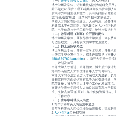
（一）
青年学科带头人岗位
（含人才特区）
博士学历及学位，达到我校副教授/副研究员及
龄不超过45周岁；理工科类副高级岗位申报人
发展潜力和自主创新能力，具有良好的研究基
施“绿色通道”制度，经学院申报可加快引进。
学校人才特区在队伍建设、人员聘用、经费使
构建高水平创新团队。现已设立的人才特区包
院、电子信息与光学工程学院、统计与数据科
（二）教学科研（副高）公开招聘岗位
博士学历及学位，且取得博士学位后、全职从事
可适当放宽），具有较大的学术发展潜力。
（三）博士后招收岗位
博士学历及学位，具有一定学术积累，具备承担
士研究生毕业三年以内。招收详情请见《南开大
458a539762/page.htm
）。南开大学博士后流
二、计划及待遇
南开大学人才引进、公开招聘、博士后招收计
海内外高层次人才和优秀青年人才均可申报。
南开大学对各层次引进人才采取大力度的、长
养和支持等方面提供富有竞争力的引进待遇，学
院等设施，努力营造人才安心工作的发展环境
南开大学青年学科带头人岗位以培育高水平领
准、支持高待遇”的原则，集中优势资源优先、
三、工作程序
（一）青年学科带头人岗位
1.青年学科带头人岗位集中遴选
青年学科带头人岗位仅接受系统报名，请应聘者登录南
2.
人才特区岗
位长期引进