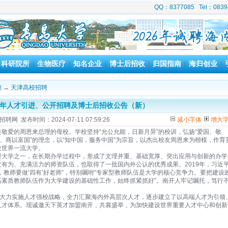
QQ：8377085 Tel：08
科研院所
生物医疗
知名企业
博士后招收
归国指南
海归创业
|
|
|
|
|
|
|
聘
→
天津高校招聘
24年人才引进、公开招聘及博士后招收公告（新）
聘网 发布时间：2024-07-11 07:59:26
减小字体
增大
敬爱的周恩来总理的母校。学校坚持“允公允能，日新月异”的校训，弘扬“爱国、敬
国、商以富国”的理念，以“知中国，服务中国”为宗旨，以杰出校友周恩来为楷模，作育
设世界一流大学。
型大学之一，在长期办学过程中，形成了文理并重、基础宽厚、突出应用与创新的办学
有为、充满活力的师资队伍，也取得了一批国内外公认的优秀成果。2019年，习近
，教师要做‘四有’好老师”，特别嘱咐“专家型教师队伍是大学的核心竞争力。要把建设
高素质教师队伍作为大学建设的基础性工作，始终抓紧抓好”。南开人牢记嘱托，笃行
，大力实施人才强校战略，全力汇聚海内外高层次人才，逐步建立了以高端人才为引领
人才体系。现诚邀天下英才加盟南开，共襄盛举，为加快建设世界重要人才中心和创新