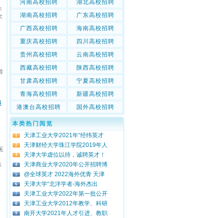
河南高校招聘
湖北高校招聘
年
湖南高校招聘
广东高校招聘
术
广西高校招聘
海南高校招聘
重庆高校招聘
四川高校招聘
贵州高校招聘
云南高校招聘
西藏高校招聘
陕西高校招聘
龄
甘肃高校招聘
宁夏高校招聘
青海高校招聘
新疆高校招聘
博
4
港澳台高校招聘
国外高校招聘
本类热门阅览
天津工业大学2021年“经纬英才
1
天津财经大学珠江学院2019年人
2
医
天津大学虚位以待，诚聘英才！
3
天津商业大学2020年公开招聘博
标
4
@全球英才 2022海外优青 天津
5
天津大学“北洋学者-海外杰出
6
天津工业大学2022年第一批公开
7
天津工业大学2012年教学、科研
8
南开大学2021年人才引进、教职
9