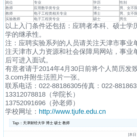
岗位
专业
学历
性别
教师
应用数学类专业
博士
男、女不
教师
电子工程类相关专业
博士
男、女不
实验教师
电子工程类专业
硕士
男生
以上入门条件还包括：应聘者本科、硕士学
学的继承性。
注：应聘实验系列的人员请关注天津市事业
注天津市人力资源和社会保障局网站，事业
后可进入面试。
有意者请于2014年4月30日前将个人简历发致本系
3.com并附生活照片一张。
联系电话：022-88186305传真：022-881863
13312078818（华院长）
13752091696（孙老师）
学校网址：
http://www.tjufe.edu.cn
Tags：
天津财经大学
博士
硕士
教师
[
本日