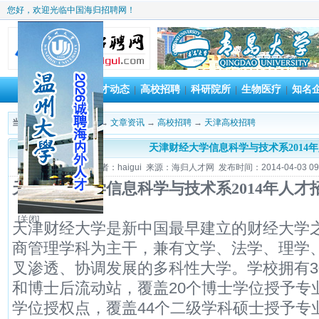
您好，欢迎光临中国海归招聘网！
首 页
人才动态
高校招聘
科研院所
生物医疗
知名
|
|
|
|
|
当前位置：
海归招聘网
→
文章资讯
→
高校招聘
→
天津高校招聘
天津财经大学信息科学与技术系2014
作者：haigui 来源：海归人才网 发布时间：2014-04-03 09:
天津财经大学信息科学与技术系2014年人才
[关闭]
天津财经大学是新中国最早建立的财经大学
商管理学科为主干，兼有文学、法学、理学
叉渗透、协调发展的多科性大学。学校拥有
和博士后流动站，覆盖20个博士学位授予专
学位授权点，覆盖44个二级学科硕士授予专